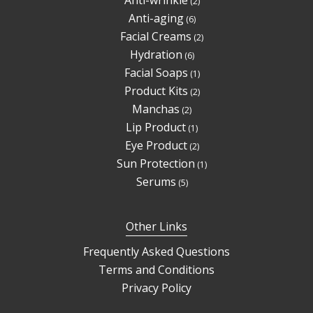
Anti-wrinkle
2
products
6
Anti-aging
6
products
2
Facial Creams
2
products
6
Hydration
6
products
1
Facial Soaps
1
product
2
Product Kits
2
products
2
Manchas
2
products
1
Lip Product
1
product
2
Eye Product
2
products
1
Sun Protection
1
product
5
Serums
5
products
Other Links
Frequently Asked Questions
Terms and Conditions
Privacy Policy