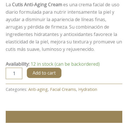
La
Cutis Anti-Aging Cream
es una crema facial de uso
diario formulada para nutrir intensamente la piel y
ayudar a disminuir la apariencia de líneas finas,
arrugas y pérdida de firmeza. Su combinación de
ingredientes hidratantes y antioxidantes favorece la
elasticidad de la piel, mejora su textura y promueve un
cutis más suave, luminoso y rejuvenecido.
Availability:
12 in stock (can be backordered)
Anti-
Add to cart
Aging
Cream
quantity
Categories:
Anti-aging
,
Facial Creams
,
Hydration
Description