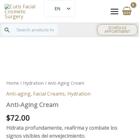
Skip
EN
to
ES
content
Search Button
Search
SCHEDULE
for:
APPOINTMENT
Home
/
Hydration
/ Anti-Aging Cream
Anti-aging
,
Facial Creams
,
Hydration
Anti-Aging Cream
$
72.00
Hidrata profundamente, reafirma y combate los
signos visibles del envejecimiento.