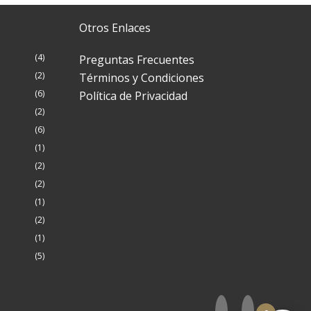
Otros Enlaces
Productos
4
Preguntas Frecuentes
4
Productos
2
Términos y Condiciones
2
Productos
6
Política de Privacidad
6
Productos
2
2
Productos
6
6
Producto
1
1
Productos
2
2
Productos
2
2
Producto
1
1
Productos
2
2
Producto
1
1
Productos
5
5