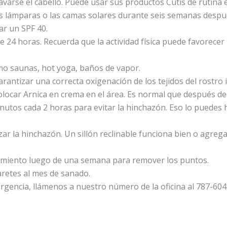
avarse el cabello. Puede usar sus productos Cutis de rutina e
las lámparas o las camas solares durante seis semanas despué
ar un SPF 40.
nte 24 horas. Recuerda que la actividad física puede favorece
mo saunas, hot yoga, baños de vapor.
antizar una correcta oxigenación de los tejidos del rostro 
ocar Arnica en crema en el área. Es normal que después de i
inutos cada 2 horas para evitar la hinchazón. Eso lo puedes 
r la hinchazón. Un sillón reclinable funciona bien o agreg
uimiento luego de una semana para remover los puntos.
aretes al mes de sanado.
gencia, llámenos a nuestro número de la oficina al 787-604