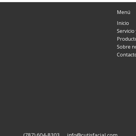
Menú
Inicio
Servicio
Product
Sobre n
Contact
(787) 604-8303
info@cutisfacial.com