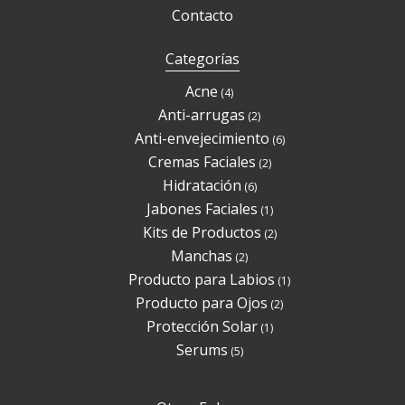
Contacto
Categorías
Productos
Acne
4
4
Productos
Anti-arrugas
2
2
Productos
Anti-envejecimiento
6
6
Productos
Cremas Faciales
2
2
Productos
Hidratación
6
6
Producto
Jabones Faciales
1
1
Productos
Kits de Productos
2
2
Productos
Manchas
2
2
Producto
Producto para Labios
1
1
Productos
Producto para Ojos
2
2
Producto
Protección Solar
1
1
Productos
Serums
5
5