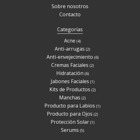
Sobre nosotros
Contacto
Categorías
Productos
Acne
4
4
Productos
Anti-arrugas
2
2
Productos
Anti-envejecimiento
6
6
Productos
Cremas Faciales
2
2
Productos
Hidratación
6
6
Producto
Jabones Faciales
1
1
Productos
Kits de Productos
2
2
Productos
Manchas
2
2
Producto
Producto para Labios
1
1
Productos
Producto para Ojos
2
2
Producto
Protección Solar
1
1
Productos
Serums
5
5