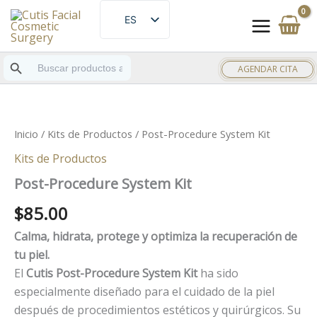
Ir
ES
al
EN
contenido
Botón de búsqueda
Buscar:
AGENDAR CITA
Inicio
/
Kits de Productos
/ Post-Procedure System Kit
Kits de Productos
Post-Procedure System Kit
$
85.00
Calma, hidrata, protege y optimiza la recuperación de
tu piel.
El
Cutis Post-Procedure System Kit
ha sido
especialmente diseñado para el cuidado de la piel
después de procedimientos estéticos y quirúrgicos. Su